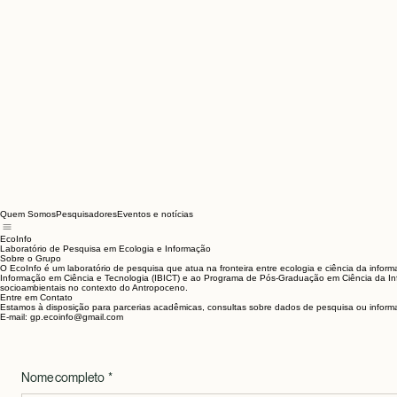
Quem Somos
Pesquisadores
Eventos e notícias
EcoInfo
Laboratório de Pesquisa em Ecologia e Informação
Sobre o Grupo
O EcoInfo é um laboratório de pesquisa que atua na fronteira entre ecologia e ciência da informa
Informação em Ciência e Tecnologia (IBICT) e ao Programa de Pós-Graduação em Ciência da Inform
socioambientais no contexto do Antropoceno.
Entre em Contato
Estamos à disposição para parcerias acadêmicas, consultas sobre dados de pesquisa ou informaçõ
E-mail: gp.ecoinfo@gmail.com
Nome completo
*