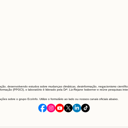
ção, desenvolvendo estudos sobre mudanças climáticas, desinformação, negacionismo científico, ec
ação (PPGCI), o laboratório é liderado pela Drª. Liz-Rejane Issberner e reúne pesquisas interd
es sobre o grupo EcoInfo. Utilize o formulário ao lado ou nossos canais oficiais abaixo.